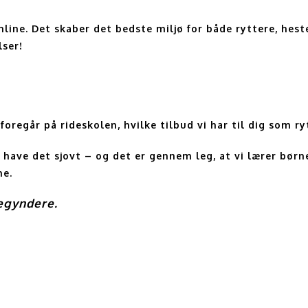
nline. Det skaber det bedste miljø for både ryttere, hes
lser!
oregår på rideskolen, hvilke tilbud vi har til dig som r
l have det sjovt – og det er gennem leg, at vi lærer bør
ne.
begyndere.