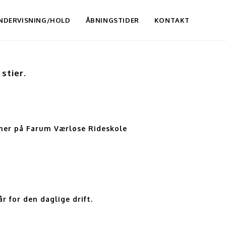
NDERVISNING/HOLD
ÅBNINGSTIDER
KONTAKT
stier.
st her på Farum Værløse Rideskole
år for den daglige drift.